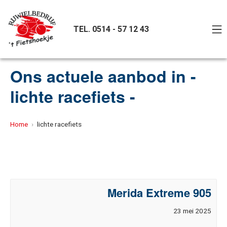
Ga
naar
M
TEL. 0514 - 57 12 43
de
inhoud
't Fietshoekje
Ons actuele aanbod in -
lichte racefiets -
Home
lichte racefiets
Merida Extreme 905
23 mei 2025