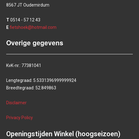
8567 JT Oudemirdum
T
0514 - 57 12 43
E
fietshoek@hotmail.com
Overige gegevens
KvK-nr.: 77381041
Lengtegraad: 5.5331396999999924
Breedtegraad: 52.849863
Disclaimer
Privacy Policy
Openingstijden Winkel (hoogseizoen)