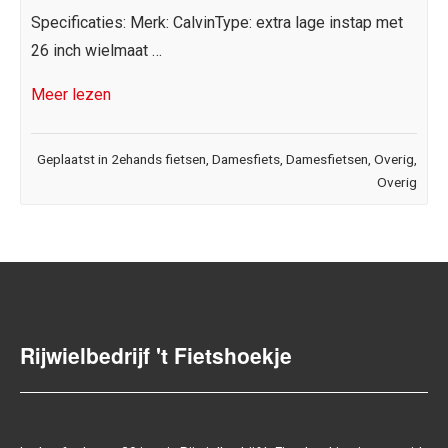
Specificaties: Merk: CalvinType: extra lage instap met
26 inch wielmaat …
Meer lezen
Geplaatst in
2ehands fietsen
,
Damesfiets
,
Damesfietsen
,
Overig
,
Overig
Rijwielbedrijf 't Fietshoekje