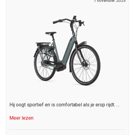
4
1 november 2025
nove
2025
Hij oogt sportief en is comfortabel als je erop rijdt. …
Meer lezen